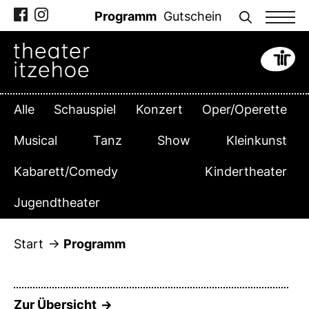
Zum
Programm
Gutschein
Inhalt
springen
Alle
Schauspiel
Konzert
Oper/Operette
Musical
Tanz
Show
Kleinkunst
Kabarett/Comedy
Kindertheater
Jugendtheater
Start
Programm
Zur Übersicht