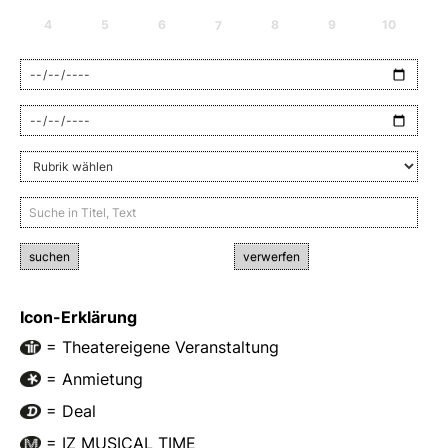
4
5
6
7
8
9
10
suchen
verwerfen
Icon-Erklärung
= Theatereigene Veranstaltung
= Anmietung
= Deal
= IZ MUSICAL TIME